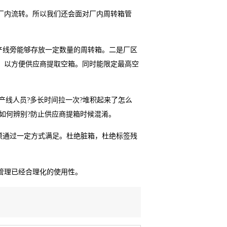
厂内流转。所以我们还会面对厂内周转箱管
产线旁能够存放一定数量的周转箱。二是厂区
。以方便供应商提取空箱。同时能限定最高空
产线人员?多长时间拉一次?堆积起来了怎么
?如何辨别?防止供应商提箱时候混淆。
须通过一定方式满足。杜绝脏箱，杜绝标签残
管理已经合理化的使用性。