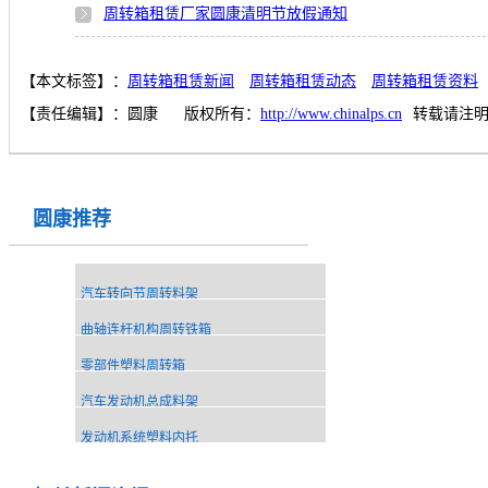
周转箱租赁厂家圆康清明节放假通知
【本文标签】：
周转箱租赁新闻
周转箱租赁动态
周转箱租赁资料
【责任编辑】：
圆康
版权所有：
http://www.chinalps.cn
转载请注
圆康推荐
汽车转向节周转料架
曲轴连杆机构周转铁箱
零部件塑料周转箱
汽车发动机总成料架
发动机系统塑料内托