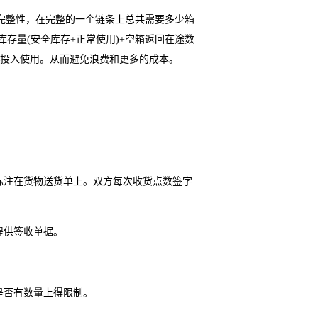
完整性，在完整的一个链条上总共需要多少箱
库存量(安全库存+正常使用)+空箱返回在途数
箱投入使用。从而避免浪费和更多的成本。
标注在货物送货单上。双方每次收货点数签字
提供签收单据。
是否有数量上得限制。