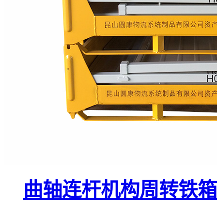
曲轴连杆机构周转铁箱